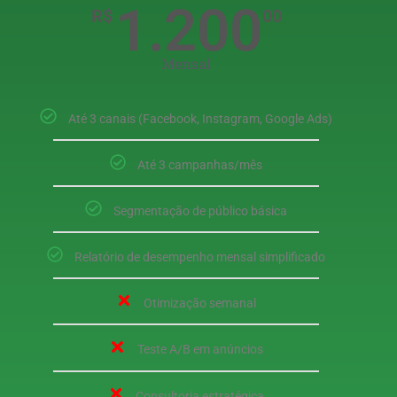
1.200
R$
00
Mensal
Até 3 canais (Facebook, Instagram, Google Ads)
Até 3 campanhas/mês
Segmentação de público básica
Relatório de desempenho mensal simplificado
Otimização semanal
Teste A/B em anúncios
Consultoria estratégica