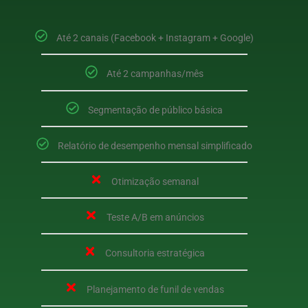
Até 2 canais (Facebook + Instagram + Google)
Até 2 campanhas/mês
Segmentação de público básica
Relatório de desempenho mensal simplificado
Otimização semanal
Teste A/B em anúncios
Consultoria estratégica
Planejamento de funil de vendas