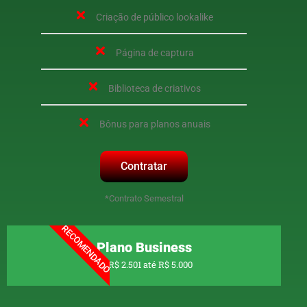
Criação de público lookalike
Página de captura
Biblioteca de criativos
Bônus para planos anuais
Contratar
*Contrato Semestral
RECOMENDADO
Plano Business
De R$ 2.501 até R$ 5.000