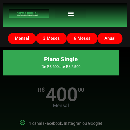
Mensal
3 Meses
6 Meses
Anual
Plano Single
De R$ 600 até R$ 2.500
400
R$
00
Mensal
1 canal (Facebook, Instagran ou Google)